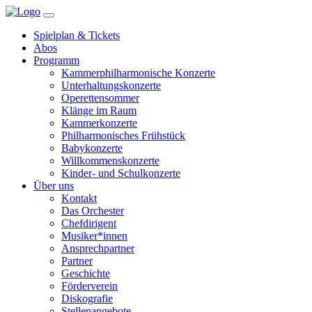
Spielplan & Tickets
Abos
Programm
Kammerphilharmonische Konzerte
Unterhaltungskonzerte
Operettensommer
Klänge im Raum
Kammerkonzerte
Philharmonisches Frühstück
Babykonzerte
Willkommenskonzerte
Kinder- und Schulkonzerte
Über uns
Kontakt
Das Orchester
Chefdirigent
Musiker*innen
Ansprechpartner
Partner
Geschichte
Förderverein
Diskografie
Stellenangebote