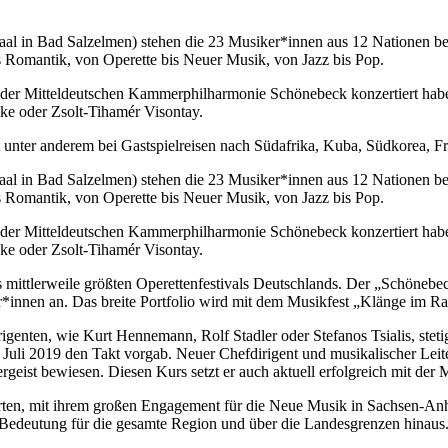
al in Bad Salzelmen) stehen die 23 Musiker*innen aus 12 Nationen bei 
is Romantik, von Operette bis Neuer Musik, von Jazz bis Pop.
ir der Mitteldeutschen Kammerphilharmonie Schönebeck konzertiert habe
ke oder Zsolt-Tihamér Visontay.
t unter anderem bei Gastspielreisen nach Südafrika, Kuba, Südkorea, Fr
al in Bad Salzelmen) stehen die 23 Musiker*innen aus 12 Nationen bei 
is Romantik, von Operette bis Neuer Musik, von Jazz bis Pop.
ir der Mitteldeutschen Kammerphilharmonie Schönebeck konzertiert habe
ke oder Zsolt-Tihamér Visontay.
es mittlerweile größten Operettenfestivals Deutschlands. Der „Schöneb
r*innen an. Das breite Portfolio wird mit dem Musikfest „Klänge im Ra
rigenten, wie Kurt Hennemann, Rolf Stadler oder Stefanos Tsialis, ste
Juli 2019 den Takt vorgab. Neuer Chefdirigent und musikalischer Leite
rgeist bewiesen. Diesen Kurs setzt er auch aktuell erfolgreich mit der
en, mit ihrem großen Engagement für die Neue Musik in Sachsen-Anha
edeutung für die gesamte Region und über die Landesgrenzen hinaus