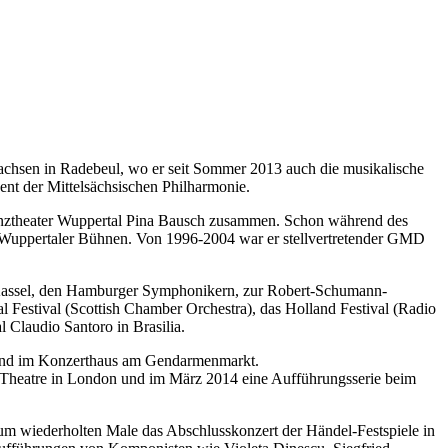
chsen in Radebeul, wo er seit Sommer 2013 auch die musikalische
ent der Mittelsächsischen Philharmonie.
 Tanztheater Wuppertal Pina Bausch zusammen. Schon während des
ie Wuppertaler Bühnen. Von 1996-2004 war er stellvertretender GMD
 Kassel, den Hamburger Symphonikern, zur Robert-Schumann-
l Festival (Scottish Chamber Orchestra), das Holland Festival (Radio
Claudio Santoro in Brasilia.
 und im Konzerthaus am Gendarmenmarkt.
s Theatre in London und im März 2014 eine Aufführungsserie beim
zum wiederholten Male das Abschlusskonzert der Händel-Festspiele in