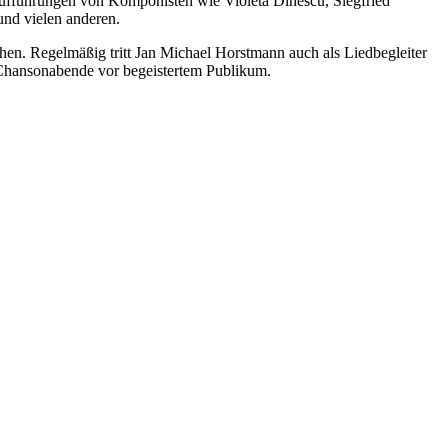
raufführungen von Komponisten wie Violeta Dinescu, Siegfried
nd vielen anderen.
en. Regelmäßig tritt Jan Michael Horstmann auch als Liedbegleiter
g Chansonabende vor begeistertem Publikum.