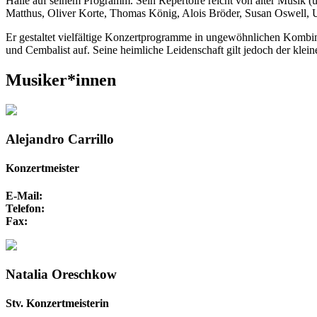
Halle auf seinem Programm. Sein Repertoire reicht von alter Musik (
Matthus, Oliver Korte, Thomas König, Alois Bröder, Susan Oswell, 
Er gestaltet vielfältige Konzertprogramme in ungewöhnlichen Kombin
und Cembalist auf. Seine heimliche Leidenschaft gilt jedoch der kle
Musiker*innen
Alejandro Carrillo
Konzertmeister
E-Mail:
Telefon:
Fax:
Natalia Oreschkow
Stv. Konzertmeisterin