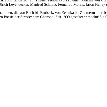
u.a. 2005 „L’Orfeo“ am Theater Freiberg) bis zu einer Vielzahl von U
Ulrich Leyendecker, Manfred Schmitz, Fernando Morais, Jason Haney u
ationen, die von Bach bis Brubeck, von Zelenka bis Zimmermann reich
inen Poesie der Strasse: dem Chanson. Seit 1999 gestaltet er regelmäßi