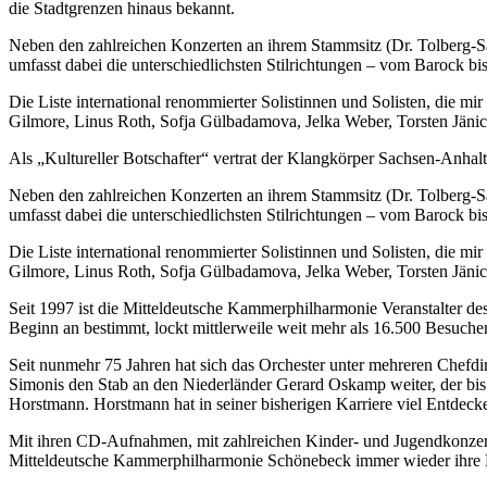
die Stadtgrenzen hinaus bekannt.
Neben den zahlreichen Konzerten an ihrem Stammsitz (Dr. Tolberg-Sa
umfasst dabei die unterschiedlichsten Stilrichtungen – vom Barock b
Die Liste international renommierter Solistinnen und Solisten, die m
Gilmore, Linus Roth, Sofja Gülbadamova, Jelka Weber, Torsten Jänic
Als „Kultureller Botschafter“ vertrat der Klangkörper Sachsen-Anhal
Neben den zahlreichen Konzerten an ihrem Stammsitz (Dr. Tolberg-Sa
umfasst dabei die unterschiedlichsten Stilrichtungen – vom Barock b
Die Liste international renommierter Solistinnen und Solisten, die m
Gilmore, Linus Roth, Sofja Gülbadamova, Jelka Weber, Torsten Jänic
Seit 1997 ist die Mitteldeutsche Kammerphilharmonie Veranstalter d
Beginn an bestimmt, lockt mittlerweile weit mehr als 16.500 Besuche
Seit nunmehr 75 Jahren hat sich das Orchester unter mehreren Chefdi
Simonis den Stab an den Niederländer Gerard Oskamp weiter, der bis 
Horstmann. Horstmann hat in seiner bisherigen Karriere viel Entdecke
Mit ihren CD-Aufnahmen, mit zahlreichen Kinder- und Jugendkonzert
Mitteldeutsche Kammerphilharmonie Schönebeck immer wieder ihre B