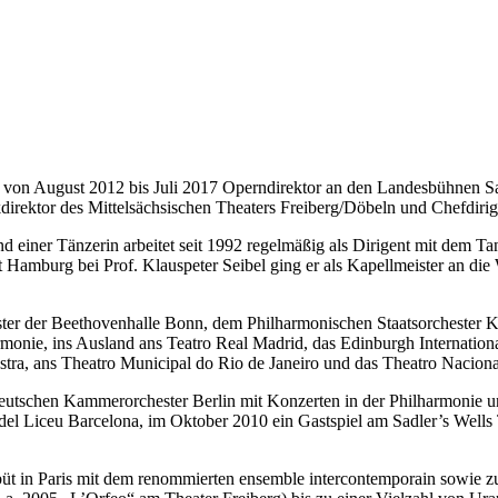
von August 2012 bis Juli 2017 Operndirektor an den Landesbühnen Sa
irektor des Mittelsächsischen Theaters Freiberg/Döbeln und Chefdirig
d einer Tänzerin arbeitet seit 1992 regelmäßig als Dirigent mit dem
t Hamburg bei Prof. Klauspeter Seibel ging er als Kapellmeister an d
ster der Beethovenhalle Bonn, dem Philharmonischen Staatsorchester
monie, ins Ausland ans Teatro Real Madrid, das Edinburgh Internationa
a, ans Theatro Municipal do Rio de Janeiro und das Theatro Nacional 
Deutschen Kammerorchester Berlin mit Konzerten in der Philharmonie
 del Liceu Barcelona, im Oktober 2010 ein Gastspiel am Sadler’s Well
ebüt in Paris mit dem renommierten ensemble intercontemporain sowie 