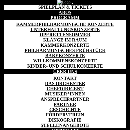
SPIELPLAN & TICKETS
ABOS
PROGRAMM
KAMMERPHILHARMONISCHE KONZERTE
UNTERHALTUNGSKONZERTE
OPERETTENSOMMER
KLÄNGE IM RAUM
KAMMERKONZERTE
Spielplan
PHILHARMONISCHES FRÜHSTÜCK
Alle Konzerte auf einen Blick.
BABYKONZERTE
WILLKOMMENSKONZERTE
KINDER- UND SCHULKONZERTE
ÜBER UNS
KONTAKT
DAS ORCHESTER
CHEFDIRIGENT
MUSIKER*INNEN
ANSPRECHPARTNER
PARTNER
GESCHICHTE
FÖRDERVEREIN
Kartenbüro
DISKOGRAFIE
STELLENANGEBOTE
Mitteldeutschen Kammerphilharmonie Schönebeck