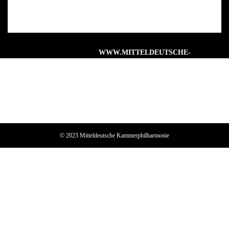
WWW.MITTELDEUTSCHE-
KAMMERPHILHARMONIE.DE
© 2023 Mitteldeutsche Kammerphilharmonie