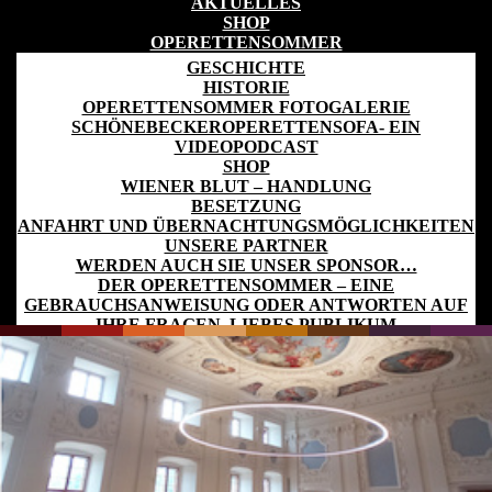
AKTUELLES
Markt 17/19
SHOP
39218 Schönebeck (Elbe)
OPERETTENSOMMER
GESCHICHTE
Montag: 09.00 – 16.00 Uhr
HISTORIE
Dienstag: 09.00 – 18.00 Uhr
Mittwoch: 09.00 – 13.00 Uhr
OPERETTENSOMMER FOTOGALERIE
Donnerstag: 09.00 – 16.00 Uhr
SCHÖNEBECKEROPERETTENSOFA- EIN
Freitag: 09.00 – 13.00 Uhr
VIDEOPODCAST
SHOP
Telefon: 03928 / 400 429
WIENER BLUT – HANDLUNG
E-Mail:
karten@mkp-sbk.de
BESETZUNG
Schließen
ANFAHRT UND ÜBERNACHTUNGSMÖGLICHKEITEN
UNSERE PARTNER
WERDEN AUCH SIE UNSER SPONSOR…
DER OPERETTENSOMMER – EINE
GEBRAUCHSANWEISUNG ODER ANTWORTEN AUF
IHRE FRAGEN, LIEBES PUBLIKUM