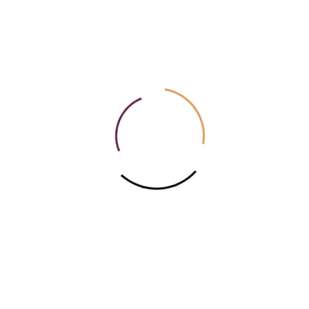
FÖRDERVEREIN
PRESSEKONTAKT
DISKOGRAFIE
AGB
DATENSCHUTZ
IMPRESSUM
INTERNER LOGIN
MITTELDEUTSCHE
KAMMERPHILHARMONIE
GGMBH SCHÖNEBECK
MARKT 17/19
39218 SCHÖNEBECK (ELBE)
T 03928 400597
F 03928 4698887
E
post@mkp-sbk.de