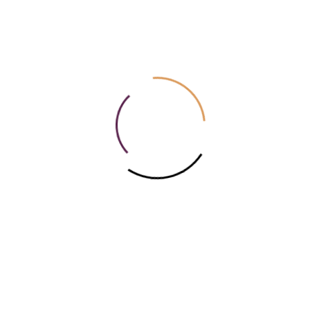
PRESSEKONTAKT
DISKOGRAFIE
AGB
DATENSCHUTZ
IMPRESSUM
INTERNER LOGIN
MITTELDEUTSCHE
KAMMERPHILHARMONIE
GGMBH SCHÖNEBECK
MARKT 17/19
39218 SCHÖNEBECK (ELBE)
T 03928 400597
F 03928 4698887
E
post@mkp-sbk.de